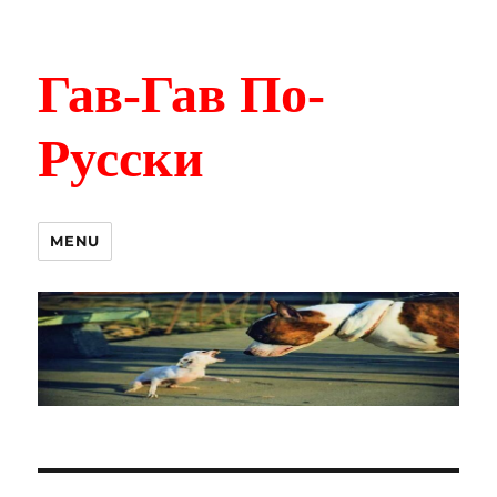
Гав-Гав По-
Русски
MENU