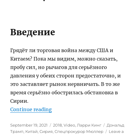
Введение
Грядёт ли торговая война между США и
Китаем? Пока мы видим, можно сказать,
пробу сил, но рычагов для серьёзного
давления у обеих сторон предостаточно, и
это заставляет рынок нервничать. В то же
время серьёзно обострилась обстановка в
Сирии.
“Дональд Трамп: Война между С
Continue reading
Posted
Categories
Tags
September 19, 2021
2018
,
Video
,
Ларри Кинг
Дональд
on
Трамп
,
Китай
,
Сирия
,
Спецпрокурор Мюллер
Leave a