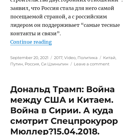
заявил, что Россия стала для него самой
посещаемой страной, а с российским
лидером он поддерживает “самые тесные
контакты и связи”.
“Путин и Си Цзиньпин. Церемо
Continue reading
Posted
Categories
Tags
September 20, 2021
2017
,
Video
,
Политика
Китай
,
on
on
Путин
,
Россия
,
Си Цзиньпин
Leave a comment
Путин
и
Си
Дональд Трамп: Война
Цзиньпин.
Церемония
между США и Китаем.
подписания
Война в Сирии. А куда
документов.
Пресс-
смотрит Спецпрокурор
конференци
Мюллер?15.04.2018.