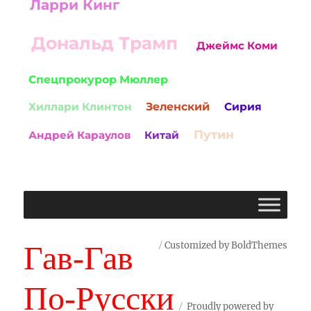
Ларри Кинг
Дональд Трамп
Джеймс Коми
Спецпрокурор Мюллер
Хиллари Клинтон
Зеленский
Сирия
Путин
Андрей Караулов
Китай
Гав-Гав
Customized by BoldThemes
По-Русски
Proudly powered by