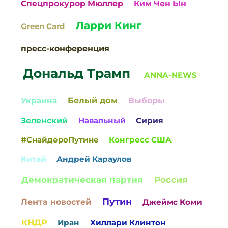
Спецпрокурор Мюллер
Ким Чен Ын
Ларри Кинг
Green Card
пресс-конференция
Дональд Трамп
ANNA-NEWS
Белый дом
Украина
Выборы
Зеленский
Навальный
Сирия
#СнайдероПутине
Конгресс США
Китай
Андрей Караулов
Россия
Демократическая партия
Путин
Лента новостей
Джеймс Коми
КНДР
Иран
Хиллари Клинтон