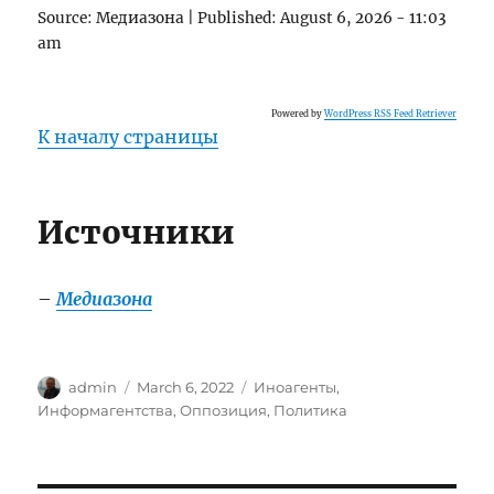
Source:
Медиазона
|
Published:
August 6, 2026 - 11:03
am
Powered by
WordPress RSS Feed Retriever
К началу страницы
Источники
–
Медиазона
Author
Posted
Categories
admin
March 6, 2022
Иноагенты
,
on
Информагентства
,
Оппозиция
,
Политика