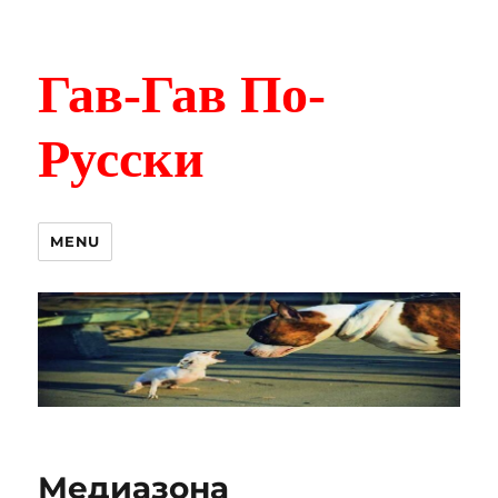
Гав-Гав По-
Русски
MENU
Медиазона