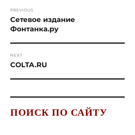
Post
PREVIOUS
navigation
Cетевое издание
Previous
post:
Фонтанка.ру
NEXT
COLTA.RU
Next
post:
ПОИСК ПО САЙТУ