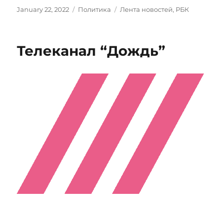
Posted
Categories
Tags
January 22, 2022
Политика
Лента новостей
,
РБК
on
Телеканал “Дождь”