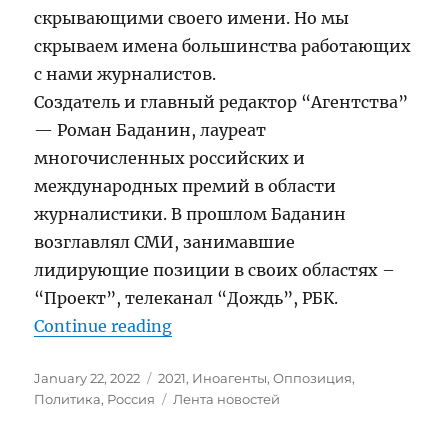
скрывающими своего имени. Но мы
скрываем имена большинства работающих
с нами журналистов.
Создатель и главный редактор “Агентства”
— Роман Баданин, лауреат
многочисленных российских и
международных премий в области
журналистики. В прошлом Баданин
возглавлял СМИ, занимавшие
лидирующие позиции в своих областях –
“Проект”, телеканал “Дождь”, РБК.
“Расследовательское Интернет
Continue reading
Posted
Categories
January 22, 2022
2021
,
Иноагенты
,
Оппозиция
,
on
Tags
Политика
,
Россия
Лента новостей