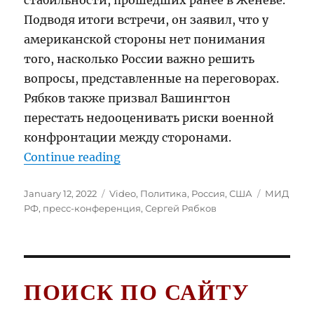
стабильности, прошедших ранее в Женеве.
Подводя итоги встречи, он заявил, что у
американской стороны нет понимания
того, насколько России важно решить
вопросы, представленные на переговорах.
Рябков также призвал Вашингтон
перестать недооценивать риски военной
конфронтации между сторонами.
“Пресс-конференция замглавы М
Continue reading
Posted
Categories
Tags
January 12, 2022
Video
,
Политика
,
Россия
,
США
МИД
on
РФ
,
пресс-конференция
,
Сергей Рябков
ПОИСК ПО САЙТУ