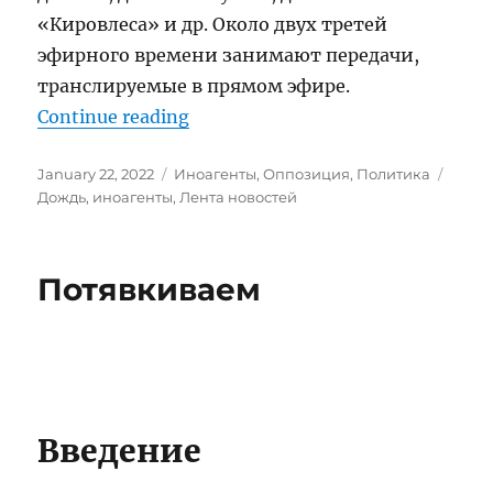
«Кировлеса» и др. Около двух третей
эфирного времени занимают передачи,
транслируемые в прямом эфире.
“Телеканал “Дождь””
Continue reading
Posted
Categories
Tags
January 22, 2022
Иноагенты
,
Оппозиция
,
Политика
on
Дождь
,
иноагенты
,
Лента новостей
Потявкиваем
Введение