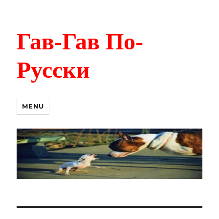
Гав-Гав По-
Русски
MENU