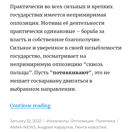
Практически во всех сильных и крепких
государствах имеется непримиримая
оппозиция. Мотивы её деятельности
практически одинаковые – борьба за
власть и собственное благополучие.
Сильное и уверенное в своей незыблемости
государство, посматривает на
непримиримую оппозицию “сквозь
пальцы”. Пусть “
потявкивают
“, это не
мешает госкаравану двигаться в
выбранном направлении.
“Потявкиваем”
Continue reading
Posted
Categories
Tags
January 22, 2022
Иноагенты
,
Оппозиция
,
Политика
on
ANNA-NEWS
,
Андрей Караулов
,
Лента новостей
,