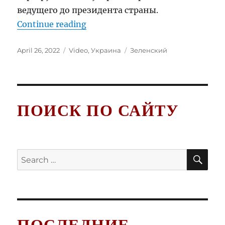
ведущего до президента страны.
“Владимир Зеленский Русскоя
Continue reading
Posted
Categories
Tags
April 26, 2022
Video
,
Украина
Зеленский
on
ПОИСК ПО САЙТУ
SE
Search
for: