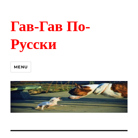
Гав-Гав По-
Русски
MENU