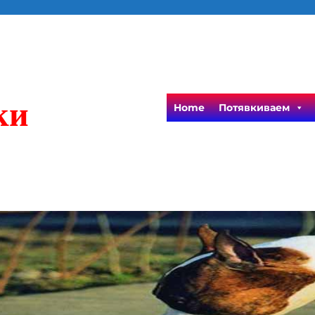
ки
Home
Потявкиваем