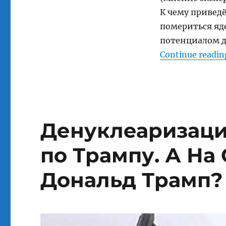
vs.
К чему привед
Ким
Чен
помериться яд
Ын.
потенциалом д
Чья
Continue readin
Кнопка
Больше?
11.01.2018.
Денуклеаризаци
по Трампу. А На
Дональд Трамп? 