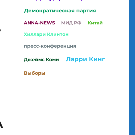
Демократическая партия
ANNA-NEWS
МИД РФ
Китай
з
Хиллари Клинтон
пресс-конференция
Ларри Кинг
Джеймс Коми
 Своём ли Месте Дональд Трамп? 28.04.2018”
Выборы
А