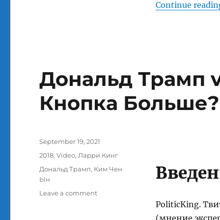
Continue readin
Дональд Трамп v
Кнопка Больше? 1
Posted
September 19, 2021
on
Categories
2018
,
Video
,
Ларри Кинг
Введен
Tags
Дональд Трамп
,
Ким Чен
Ын
on
Leave a comment
Дональд
PoliticKing. Т
Трамп
(мнение экспер