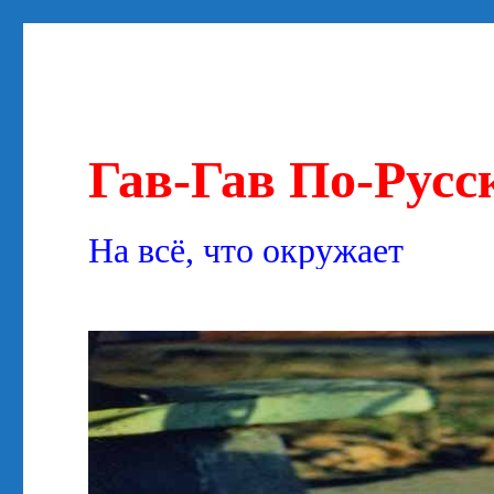
Гав-Гав По-Русс
На всё, что окружает