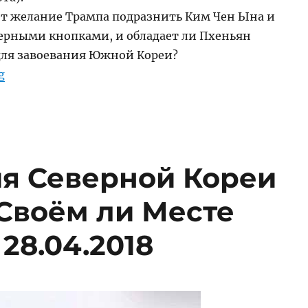
ёт желание Трампа подразнить Ким Чен Ына и
ерными кнопками, и обладает ли Пхеньян
ля завоевания Южной Кореи?
“Дональд Трамп vs. Ким Чен Ын. Чья Кнопка Больше?
g
я Северной Кореи
 Своём ли Месте
28.04.2018