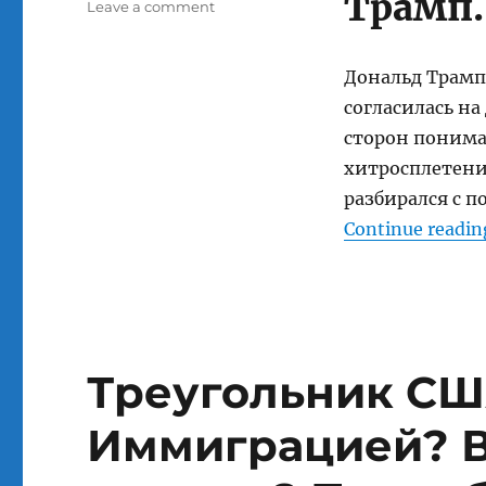
Трамп.
on
Leave a comment
Денуклеаризация
Северной
Кореи
Дональд Трамп
по
согласилась на
Трампу.
сторон понима
А
На
хитросплетени
Своём
разбирался с 
ли
Continue readin
Месте
Дональд
Трамп?
28.04.2018
Треугольник СШ
Иммиграцией? В