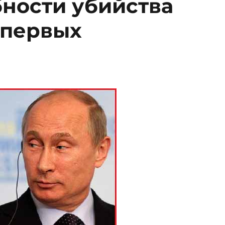
бности убийства
«первых