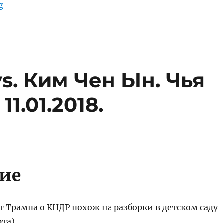
“Дональд Трамп. Ким Чен Ын. США – Северная Коре
g
s. Ким Чен Ын. Чья
1.01.2018.
ие
вит Трампа о КНДР похож на разборки в детском саду
та).