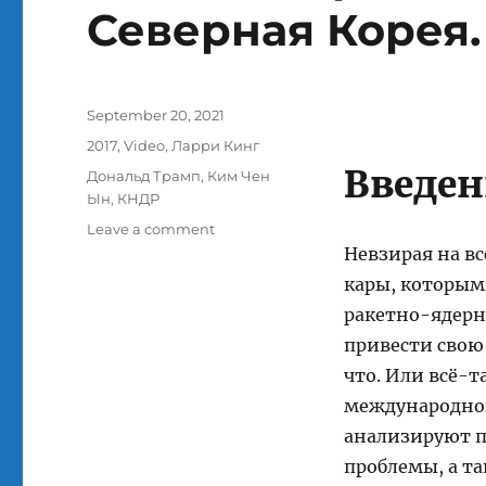
Северная Корея.
Posted
September 20, 2021
on
Categories
2017
,
Video
,
Ларри Кинг
Введен
Tags
Дональд Трамп
,
Ким Чен
Ын
,
КНДР
on
Leave a comment
Дональд
Невзирая на в
Трамп.
кары, которыми
Ким
ракетно-ядерн
Чен
Ын.
привести свою 
США
что. Или всё-
–
международног
Северная
Корея.
анализируют п
Что
проблемы, а т
дальше?