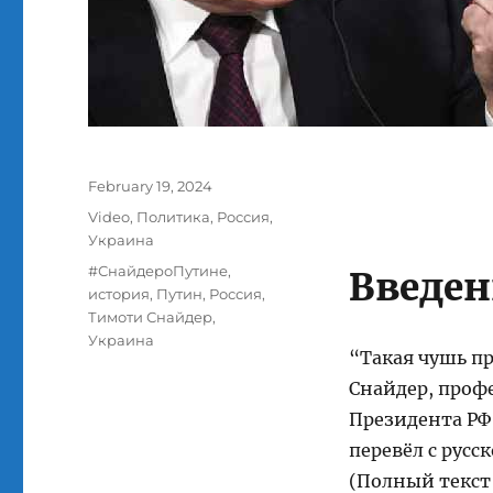
Posted
February 19, 2024
on
Categories
Video
,
Политика
,
Россия
,
Украина
Tags
#СнайдероПутине
,
Введен
история
,
Путин
,
Россия
,
Тимоти Снайдер
,
Украина
“Такая чушь п
Снайдер, проф
Президента РФ
перевёл с русс
(Полный текст