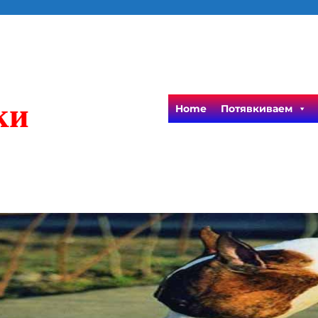
ки
Home
Потявкиваем