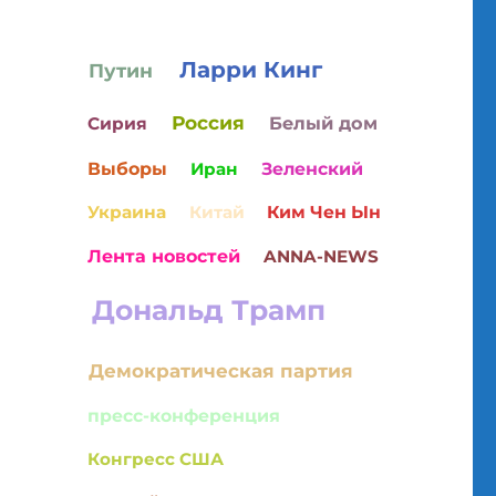
Ларри Кинг
Путин
Россия
Белый дом
Сирия
Выборы
Иран
Зеленский
Украина
Китай
Ким Чен Ын
Лента новостей
ANNA-NEWS
я оппозиции на историю современной России. 202
Дональд Трамп
Демократическая партия
пресс-конференция
Конгресс США