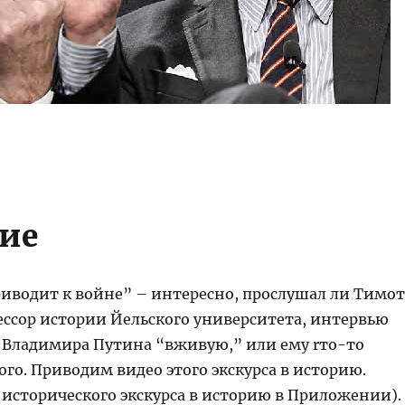
ие
риводит к войне” – интересно, прослушал ли Тимо
ессор истории Йельского университета, интервью
 Владимира Путина “вживую,” или ему rто-то
кого. Приводим видео этого экскурса в историю.
 исторического экскурса в историю в Приложении).