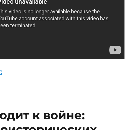
“Поразительный взгляд вышедшей из под контрол
g
одит к войне:
доисторических