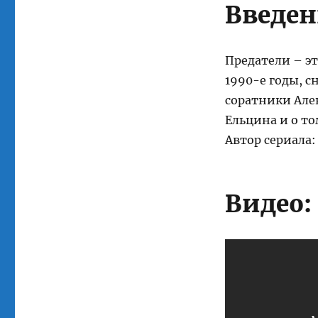
Введен
Предатели – эт
1990-е годы, с
соратники Але
Ельцина и о то
Автор сериала:
Видео: 