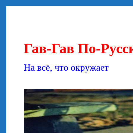
Гав-Гав По-Русс
На всё, что окружает