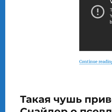
Continue readin
Такая чушь прив
Снайдер о псев