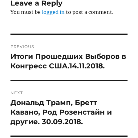
Leave a Reply
You must be
logged in
to post a comment.
Post
PREVIOUS
navigation
Итоги Прошедших Выборов в
Previous
post:
Конгресс США.14.11.2018.
NEXT
Дональд Трамп, Бретт
Next
post:
Кавано, Род Розенстайн и
другие. 30.09.2018.