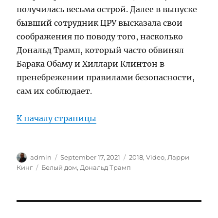
получилась весьма острой. Далее в выпуске
бывший сотрудник ЦРУ высказала свои
соображения по поводу того, насколько
Дональд Трамп, который часто обвинял
Барака Обаму и Хиллари Клинтон в
пренебрежении правилами безопасности,
сам их соблюдает.
К началу страницы
Author
Posted
Categories
admin
September 17, 2021
2018
,
Video
,
Ларри
on
Tags
Кинг
Белый дом
,
Дональд Трамп